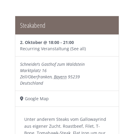
Steakabend
2. Oktober @ 18:00
-
21:00
Recurring Veranstaltung
(See all)
Schneider´s Gasthof zum Waldstein
Marktplatz 16
Zell/Oberfranken
,
Bayern
95239
Deutschland
Google Map
Unter anderem Steaks vom Gallowayrind
aus eigener Zucht. Roastbeef, Filet, T-
Bone, Tomahawk-Steak, Flat Iron um nur