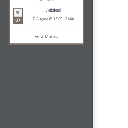
Steakabend
FR.
7. August @ 18:00
-
21:00
07
View More…