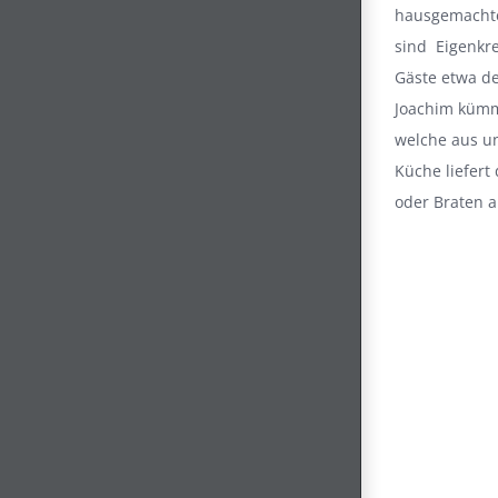
hausgemachte
sind Eigenkre
Gäste etwa de
Joachim kümm
welche aus un
Küche liefert
oder Braten 