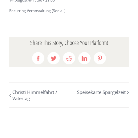
14. August @ 17:00
-
21:00
Recurring Veranstaltung
(See all)
Share This Story, Choose Your Platform!
Facebook
Twitter
Reddit
LinkedIn
Pinterest
Christi Himmelfahrt /
Speisekarte Spargelzeit
Vatertag