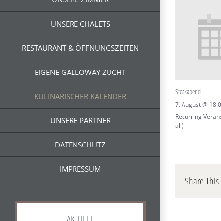
UNSERE CHALETS
RESTAURANT & ÖFFNUNGSZEITEN
EIGENE GALLOWAY ZUCHT
Steakabend
KULINARISCHER KALENDER
7. August @ 18:
Recurring Veran
UNSERE PARTNER
all)
DATENSCHUTZ
IMPRESSUM
Share This 
AKTUELL