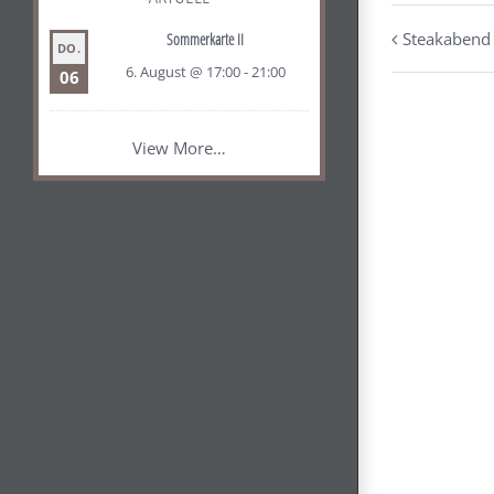
Steakabend
Sommerkarte II
DO.
6. August @ 17:00
-
21:00
06
View More…