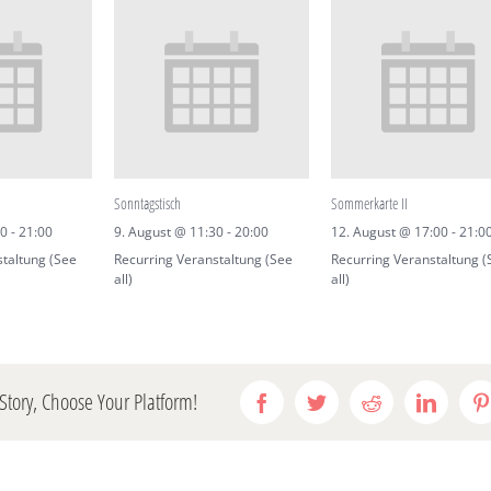
Sonntagstisch
Sommerkarte II
00
-
21:00
9. August @ 11:30
-
20:00
12. August @ 17:00
-
21:0
staltung
(See
Recurring Veranstaltung
(See
Recurring Veranstaltung
(
all)
all)
Story, Choose Your Platform!
Facebook
Twitter
Reddit
LinkedI
P