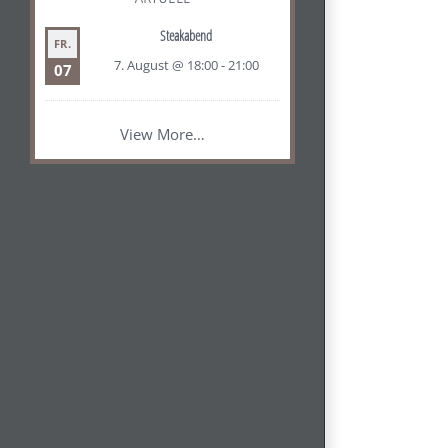
Steakabend
FR.
7. August @ 18:00
-
21:00
07
View More…