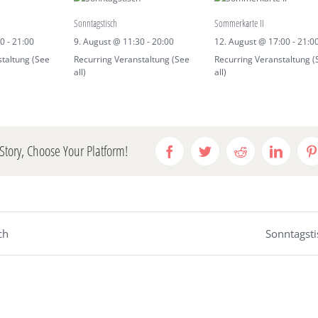
Sonntagstisch
Sommerkarte II
00
-
21:00
9. August @ 11:30
-
20:00
12. August @ 17:00
-
21:0
staltung
(See
Recurring Veranstaltung
(See
Recurring Veranstaltung
(
all)
all)
Story, Choose Your Platform!
Facebook
Twitter
Reddit
LinkedI
P
ch
Sonntagsti