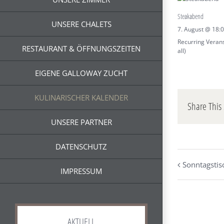
Steakabend
UNSERE CHALETS
7. August @ 18:
Recurring Veran
RESTAURANT & ÖFFNUNGSZEITEN
all)
EIGENE GALLOWAY ZUCHT
KULINARISCHER KALENDER
Share This 
UNSERE PARTNER
DATENSCHUTZ
Sonntagstis
IMPRESSUM
AKTUELL