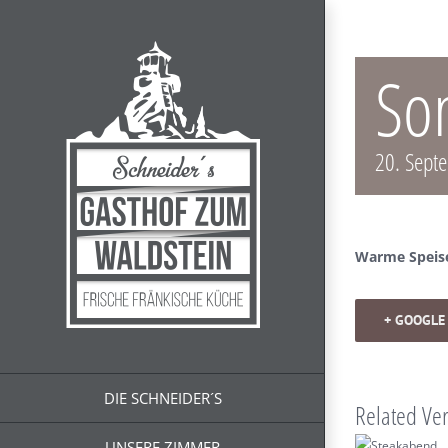
Zum
Inhalt
springen
So
20. Sept
Warme Speis
+ GOOGLE
DIE SCHNEIDER´S
Related Ve
UNSERE ZIMMER