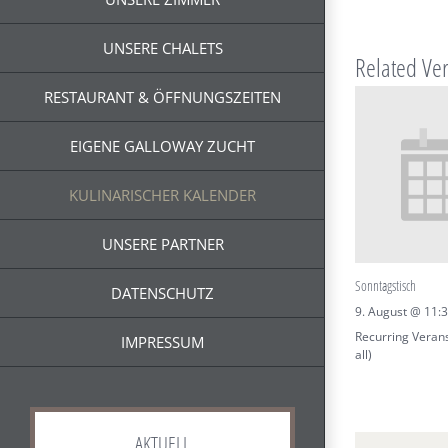
UNSERE CHALETS
Related Ve
RESTAURANT & ÖFFNUNGSZEITEN
EIGENE GALLOWAY ZUCHT
KULINARISCHER KALENDER
UNSERE PARTNER
Sonntagstisch
DATENSCHUTZ
9. August @ 11:
Recurring Veran
IMPRESSUM
all)
AKTUELL