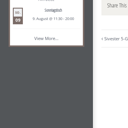
Share This 
Sonntagstisch
SO.
9. August @ 11:30
-
20:00
09
View More…
Sivester 5