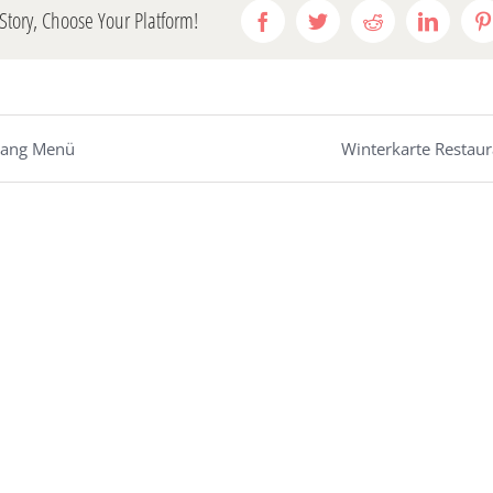
Story, Choose Your Platform!
Facebook
Twitter
Reddit
LinkedI
P
-Gang Menü
Winterkarte Restaur