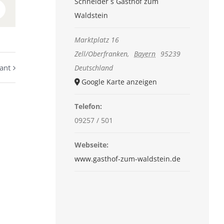
Schneider´s Gasthof zum
n
interest
Waldstein
Marktplatz 16
Zell/Oberfranken
,
Bayern
95239
ant
Deutschland
Google Karte anzeigen
Telefon:
09257 / 501
Webseite:
www.gasthof-zum-waldstein.de