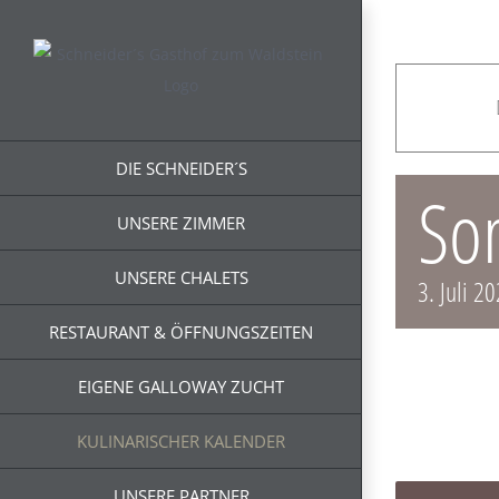
Zum
Inhalt
springen
DIE SCHNEIDER´S
So
UNSERE ZIMMER
UNSERE CHALETS
3. Juli 2
RESTAURANT & ÖFFNUNGSZEITEN
EIGENE GALLOWAY ZUCHT
KULINARISCHER KALENDER
UNSERE PARTNER