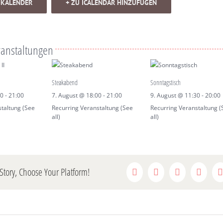
 KALENDER
+ ZU ICALENDAR HINZUFÜGEN
ranstaltungen
Steakabend
Sonntagstisch
00
-
21:00
7. August @ 18:00
-
21:00
9. August @ 11:30
-
20:00
staltung
(See
Recurring Veranstaltung
(See
Recurring Veranstaltung
(
all)
all)
Story, Choose Your Platform!
Facebook
Twitter
Reddit
Linked