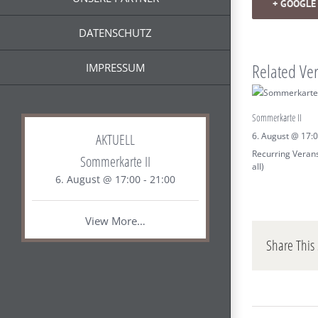
+ GOOGLE
DATENSCHUTZ
Related Ve
IMPRESSUM
Sommerkarte II
AKTUELL
6. August @ 17:
Recurring Veran
Sommerkarte II
all)
6. August @ 17:00
-
21:00
View More…
Share This 