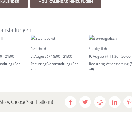
 KALENDER
+ ZU ICALENDAR HINZUFÜGEN
ranstaltungen
Steakabend
Sonntagstisch
00
-
21:00
7. August @ 18:00
-
21:00
9. August @ 11:30
-
20:00
staltung
(See
Recurring Veranstaltung
(See
Recurring Veranstaltung
(
all)
all)
Story, Choose Your Platform!
Facebook
Twitter
Reddit
LinkedI
P