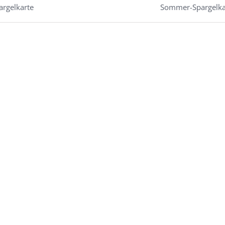
rgelkarte
Sommer-Spargelka