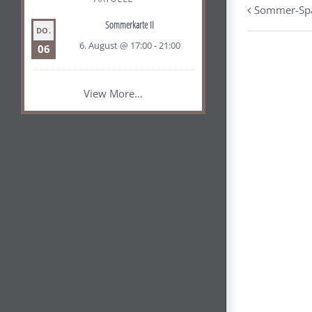
Sommer-Spa
Sommerkarte II
DO.
6. August @ 17:00
-
21:00
06
View More…