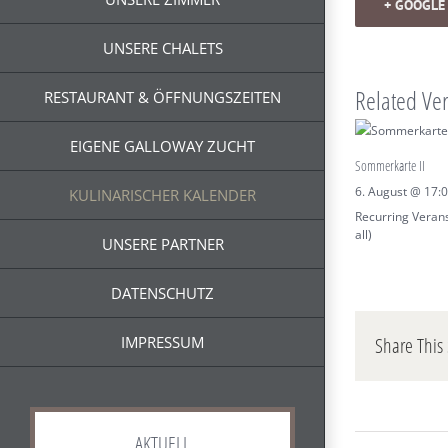
+ GOOGLE
UNSERE CHALETS
Related Ve
RESTAURANT & ÖFFNUNGSZEITEN
EIGENE GALLOWAY ZUCHT
Sommerkarte II
6. August @ 17:
KULINARISCHER KALENDER
Recurring Veran
all)
UNSERE PARTNER
DATENSCHUTZ
IMPRESSUM
Share This 
AKTUELL