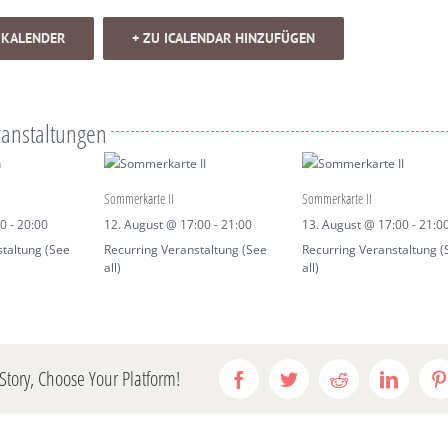
 KALENDER
+ ZU ICALENDAR HINZUFÜGEN
ranstaltungen
Sommerkarte II
Sommerkarte II
30
-
20:00
12. August @ 17:00
-
21:00
13. August @ 17:00
-
21:0
staltung
(See
Recurring Veranstaltung
(See
Recurring Veranstaltung
(
all)
all)
Story, Choose Your Platform!
Facebook
Twitter
Reddit
LinkedI
P