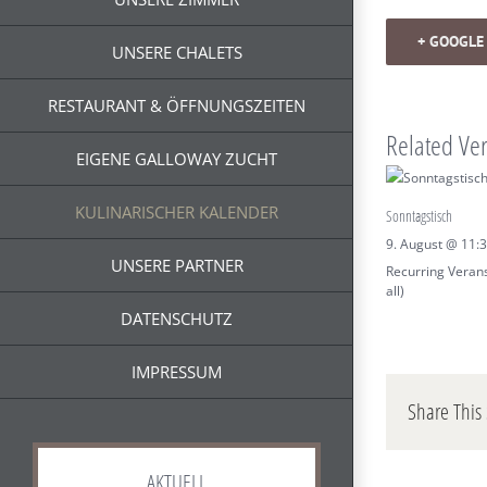
+ GOOGLE
UNSERE CHALETS
RESTAURANT & ÖFFNUNGSZEITEN
Related Ve
EIGENE GALLOWAY ZUCHT
KULINARISCHER KALENDER
Sonntagstisch
9. August @ 11:
UNSERE PARTNER
Recurring Veran
all)
DATENSCHUTZ
IMPRESSUM
Share This 
AKTUELL