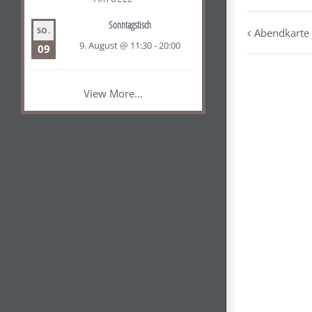
Sonntagstisch
SO.
Abendkarte
9. August @ 11:30
-
20:00
09
View More…