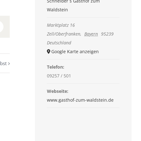
Schneider´s Gasthof zum
Waldstein
Marktplatz 16
n
interest
Zell/Oberfranken
,
Bayern
95239
Deutschland
Google Karte anzeigen
bst
Telefon:
09257 / 501
Webseite:
www.gasthof-zum-waldstein.de