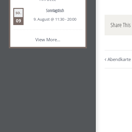
Sonntagstisch
SO.
9. August @ 11:30
-
20:00
09
Share This 
View More…
Abendkarte