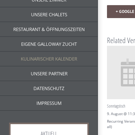
+ GOOGLE
UNSERE CHALETS
RESTAURANT & ÖFFNUNGSZEITEN
Related Ve
EIGENE GALLOWAY ZUCHT
KULINARISCHER KALENDER
UNSERE PARTNER
DATENSCHUTZ
IMPRESSUM
Sonntagstisch
9. August @ 11:
Recurring Veran
all)
AKTUELL