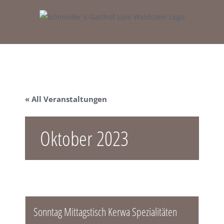
Zum
Inhalt
springen
« All Veranstaltungen
Oktober 2023
Sonntag Mittagstisch Kerwa Spezialitäten